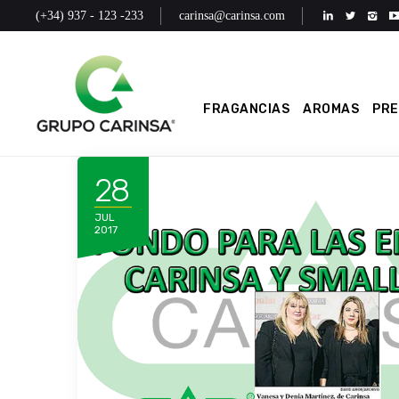
(+34) 937 - 123 -233
carinsa@carinsa.com
FRAGANCIAS
AROMAS
PR
28
JUL
2017