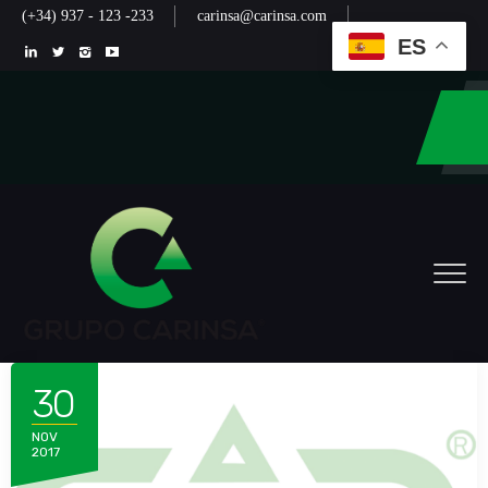
(+34) 937 - 123 -233
carinsa@carinsa.com
ES
30
NOV
2017