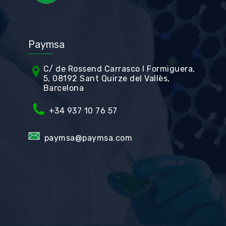
Paymsa
C/ de Rossend Carrasco I Formiguera,
5, 08192 Sant Quirze del Vallès,
Barcelona
+34
937 10 76 57
paymsa@paymsa.com