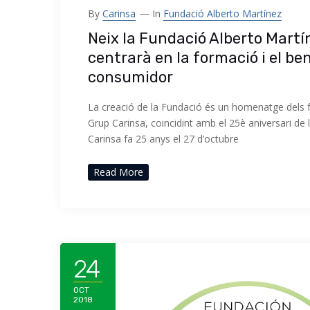
By
Carinsa
In
Fundació Alberto Martínez
Neix la Fundació Alberto Martí
centrarà en la formació i el be
consumidor
La creació de la Fundació és un homenatge dels f
Grup Carinsa, coincidint amb el 25è aniversari d
Carinsa fa 25 anys el 27 d’octubre
Read More
24
OCT
2018