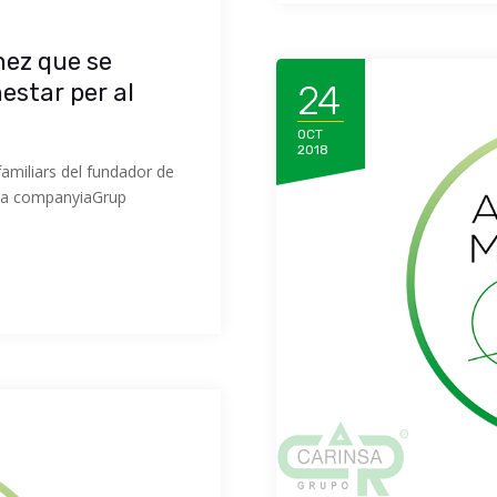
nez que se
24
nestar per al
OCT
2018
amiliars del fundador de
e la companyiaGrup