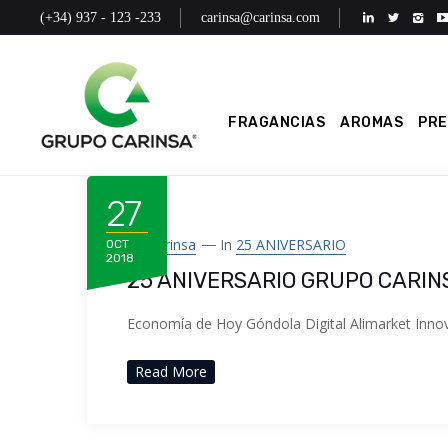
(+34) 937 - 123 -233
carinsa@carinsa.com
FRAGANCIAS
AROMAS
PR
27
By
Carinsa
In
25 ANIVERSARIO
OCT
2018
25 ANIVERSARIO GRUPO CARIN
Economía de Hoy Góndola Digital Alimarket Inno
Read More