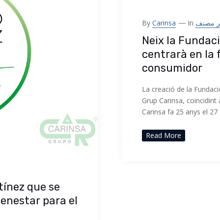
By
Carinsa
In
ر مصنف
Neix la Fundaci
centrarà en la 
consumidor
La creació de la Fundac
Grup Carinsa, coincidint
Carinsa fa 25 anys el 27
Read More
tínez que se
ienestar para el