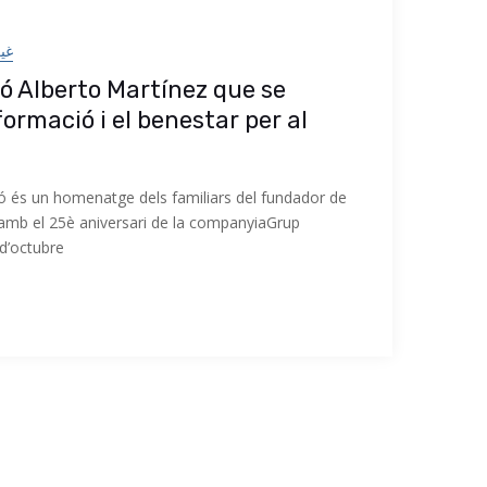
غي
ó Alberto Martínez que se
formació i el benestar per al
ió és un homenatge dels familiars del fundador de
 amb el 25è aniversari de la companyiaGrup
 d’octubre