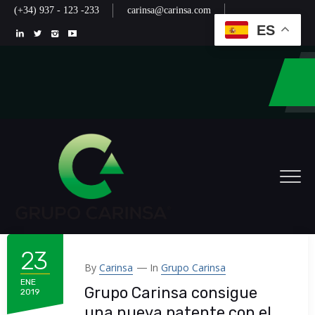
(+34) 937 - 123 -233
carinsa@carinsa.com
ES
23
By
Carinsa
In
Grupo Carinsa
ENE
Grupo Carinsa consigue
2019
una nueva patente con el