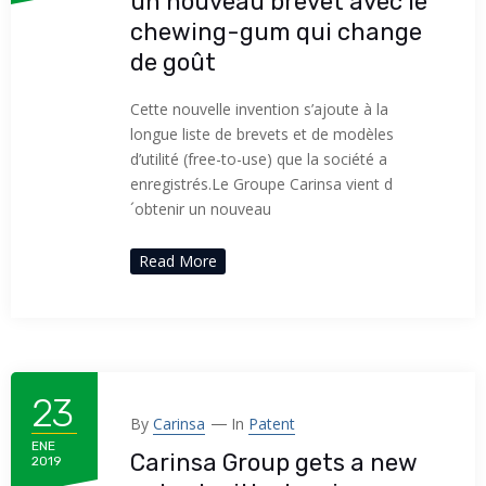
un nouveau brevet avec le
chewing-gum qui change
de goût
Cette nouvelle invention s’ajoute à la
longue liste de brevets et de modèles
d’utilité (free-to-use) que la société a
enregistrés.Le Groupe Carinsa vient d
´obtenir un nouveau
Read More
23
By
Carinsa
In
Patent
ENE
Carinsa Group gets a new
2019