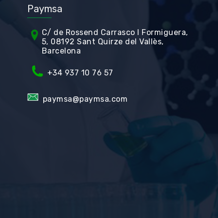
Paymsa
C/ de Rossend Carrasco I Formiguera,
5, 08192 Sant Quirze del Vallès,
Barcelona
+34
937 10 76 57
paymsa@paymsa.com