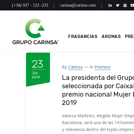
(+34) 937 - 123 -233
carinsa@carinsa.com
FRAGANCIAS
AROMAS
PR
23
By
Carinsa
In
Premios
JUL
La presidenta del Grup
2019
seleccionada por Caixa
premio nacional Mujer
2019
Vanesa Martínez, elegida Mujer Empr
Barcelona, será una de las 14 home
y relevancia dentro del tejido empres