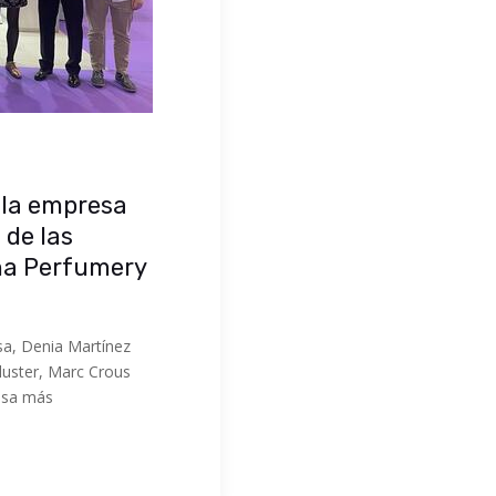
 la empresa
 de las
na Perfumery
esa, Denia Martínez
luster, Marc Crous
esa más