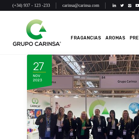
(+34) 937 - 123 -233
carinsa@carinsa.com
FRAGANCIAS
AROMAS
PR
27
NOV
2023