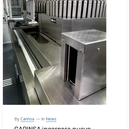
By
Carinsa
In
News