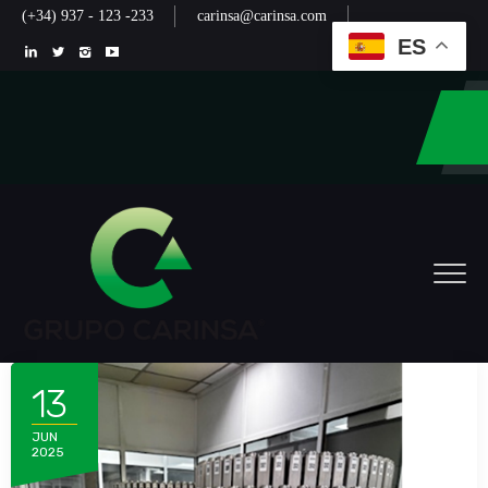
(+34) 937 - 123 -233
carinsa@carinsa.com
ES
13
JUN
2025