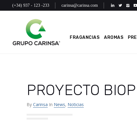
(+34) 937 - 123 -233
carinsa@carinsa.com
FRAGANCIAS
AROMAS
PR
PROYECTO BIOP
By
Carinsa
In
News
,
Noticias