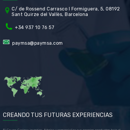
C/ de Rossend Carrasco I Formiguera, 5, 08192
Sant Quirze del Vallès, Barcelona
+34
937 10 76 57
paymsa@paymsa.com
CREANDO TUS FUTURAS EXPERIENCIAS
El Grupo Carinsa investiga, fabrica y comercializa sus propios productos bajo el