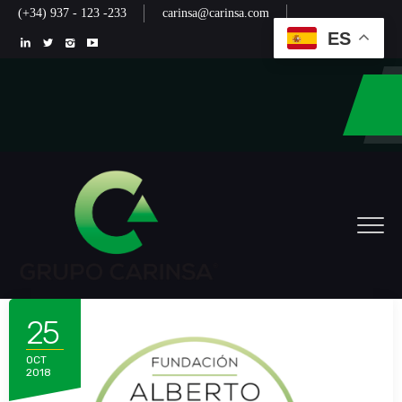
(+34) 937 - 123 -233
carinsa@carinsa.com
ES
25
OCT
2018