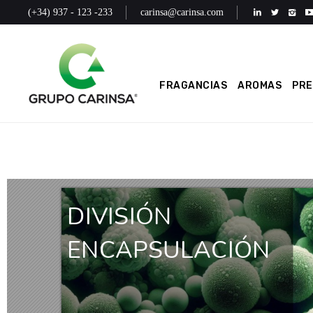
(+34) 937 - 123 -233
carinsa@carinsa.com
FRAGANCIAS
AROMAS
PR