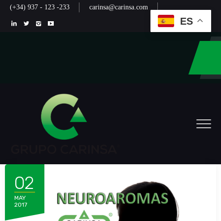
(+34) 937 - 123 -233
carinsa@carinsa.com
ES
02
MAY
2017