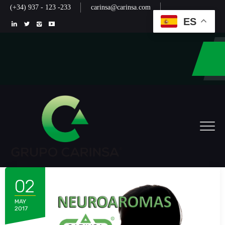
(+34) 937 - 123 -233
carinsa@carinsa.com
ES
02
MAY
2017