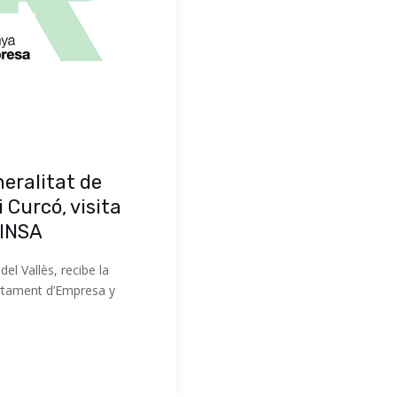
neralitat de
 Curcó, visita
RINSA
el Vallès, recibe la
artament d’Empresa y