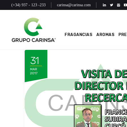
(+34) 937 - 123 -233
carinsa@carinsa.com
FRAGANCIAS
AROMAS
PR
31
MAR
2017