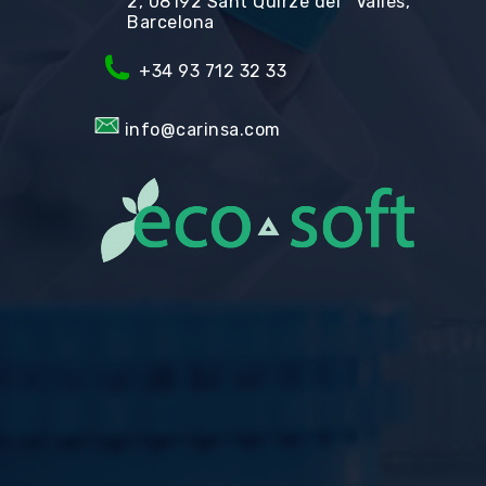
2, 08192 Sant Quirze del Vallès,
Barcelona
+34 93 712 32 33
info@carinsa.com