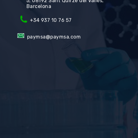
5, 08192 Sant Quirze del Vallès,
Barcelona
+34
937 10 76 57
paymsa@paymsa.com