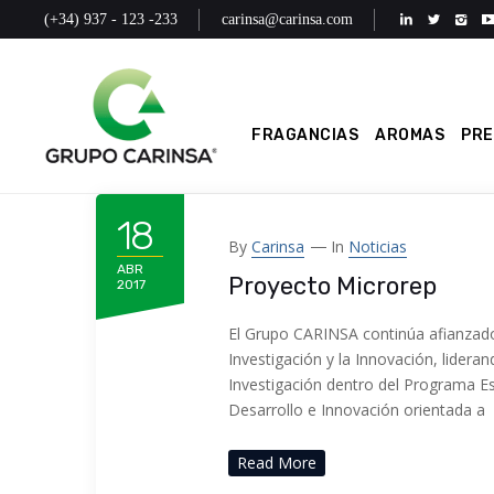
(+34) 937 - 123 -233
carinsa@carinsa.com
FRAGANCIAS
AROMAS
PR
18
By
Carinsa
In
Noticias
ABR
Proyecto Microrep
2017
El Grupo CARINSA continúa afianzado
Investigación y la Innovación, lider
Investigación dentro del Programa Es
Desarrollo e Innovación orientada a
Read More