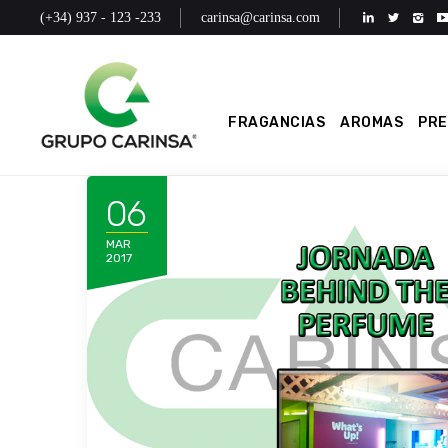
(+34) 937 - 123 -233
carinsa@carinsa.com
FRAGANCIAS
AROMAS
PR
06
MAR
2017