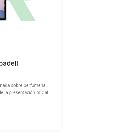
badell
s
rnada sobre perfumería
 la presentación oficial