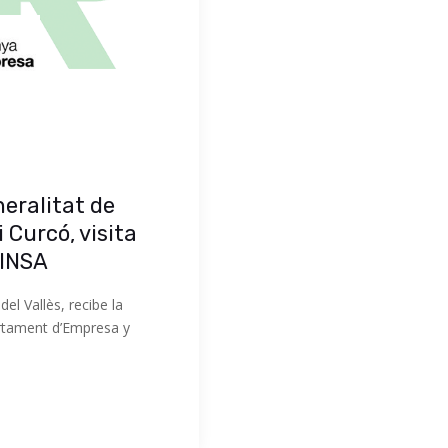
neralitat de
 Curcó, visita
RINSA
el Vallès, recibe la
artament d’Empresa y