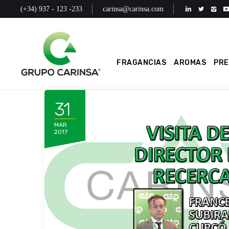
(+34) 937 - 123 -233
carinsa@carinsa.com
FRAGANCIAS
AROMAS
PR
31
MAR
2017