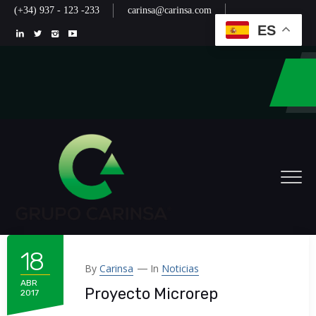
(+34) 937 - 123 -233
carinsa@carinsa.com
ES
18
By
Carinsa
In
Noticias
ABR
Proyecto Microrep
2017