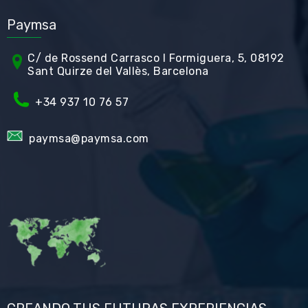
Paymsa
C/ de Rossend Carrasco I Formiguera, 5, 08192
Sant Quirze del Vallès, Barcelona
+34
937 10 76 57
paymsa@paymsa.com