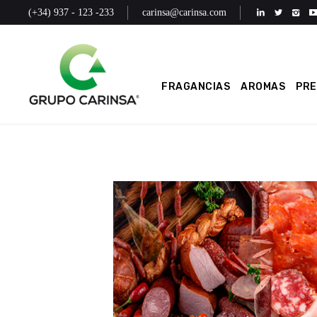
(+34) 937 - 123 -233
carinsa@carinsa.com
FRAGANCIAS
AROMAS
PR