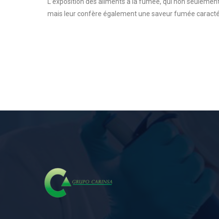
L’exposition des aliments à la fumée, qui non seulemen
mais leur confère également une saveur fumée caractér