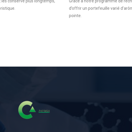
t les conserve plus longtemps,
Grâce à notre programme de rec
istique.
d’offrir un portefeuille varié d’a
pointe.