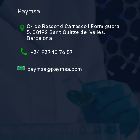
Paymsa
C/ de Rossend Carrasco I Formiguera,
5, 08192 Sant Quirze del Vallès,
Barcelona
+34
937 10 76 57
paymsa@paymsa.com