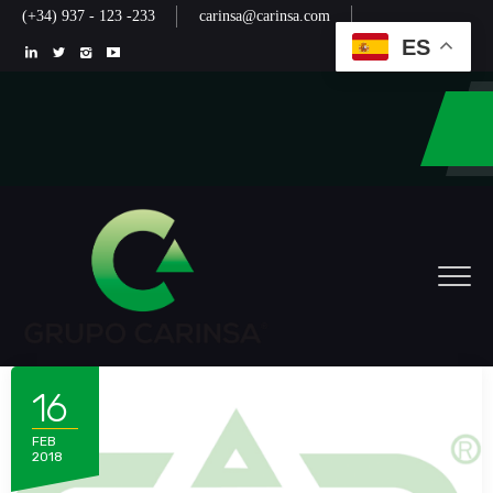
(+34) 937 - 123 -233
carinsa@carinsa.com
ES
16
FEB
2018