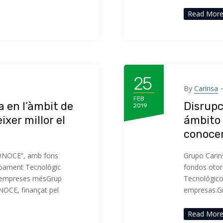
Read Mor
25
By
Carinsa
FEB
a en l’àmbit de
Disrupc
2019
ixer millor el
ámbito 
conocer
“CONOCE”, amb fons
Grupo Carin
upament Tecnològic
fondos otor
is empreses mésGrup
Tecnológico 
ONOCE, finançat pel
empresas.Gr
Read Mor