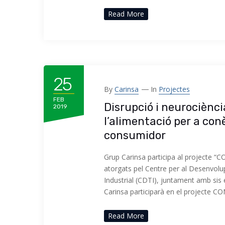
Read More
25
By
Carinsa
In
Projectes
FEB
Disrupció i neurociènci
2019
l’alimentació per a conè
consumidor
Grup Carinsa participa al projecte 
atorgats pel Centre per al Desenvol
Industrial (CDTI), juntament amb s
Carinsa participarà en el projecte C
Read More