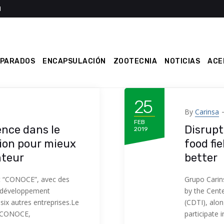
EPARADOS
ENCAPSULACIÓN
ZOOTECNIA
NOTICIAS
ACE
25
By
Carinsa
FEB
ence dans le
Disrupt
2019
ion pour mieux
food fi
ateur
better
et “CONOCE”, avec des
Grupo Carin
e développement
by the Cent
six autres entreprises.Le
(CDTI), alon
t CONOCE,
participate