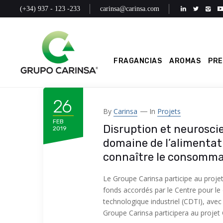
(+34) 937 - 123 -233
carinsa@carinsa.com
FRAGANCIAS
AROMAS
PR
26
By
Carinsa
In
Projets
FEB
Disruption et neurosci
2019
domaine de l’alimentat
connaître le consomm
Le Groupe Carinsa participe au proj
fonds accordés par le Centre pour l
technologique industriel (CDTI), avec 
Groupe Carinsa participera au proje