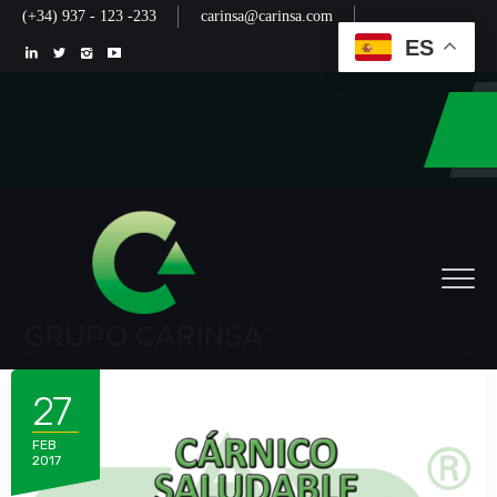
(+34) 937 - 123 -233
carinsa@carinsa.com
ES
27
FEB
2017