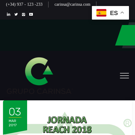
(+34) 937 - 123 -233
carinsa@carinsa.com
ES
03
MAR
2017