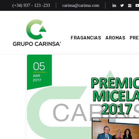
(+34) 937 - 123 -233
carinsa@carinsa.com
FRAGANCIAS
AROMAS
PR
05
ABR
2017