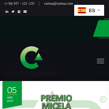
(+34) 937 - 123 -233
carinsa@carinsa.com
ES
05
ABR
2017