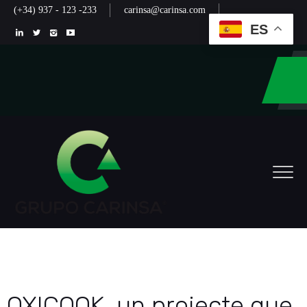
(+34) 937 - 123 -233
carinsa@carinsa.com
ES
OXICOOK, un projecte que