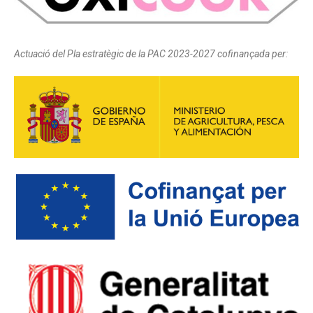
Actuació del Pla estratègic de la PAC 2023-2027 cofinançada per: