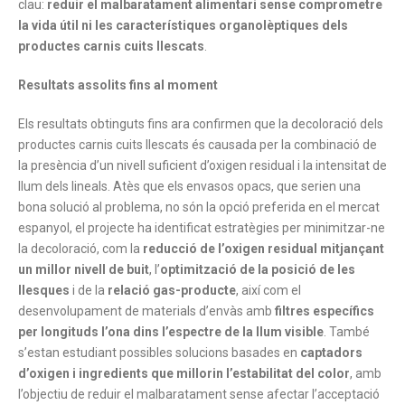
clau:
reduir el malbaratament alimentari sense comprometre
la vida útil ni les característiques organolèptiques dels
productes carnis cuits llescats
.
Resultats assolits fins al moment
Els resultats obtinguts fins ara confirmen que la decoloració dels
productes carnis cuits llescats és causada per la combinació de
la presència d’un nivell suficient d’oxigen residual i la intensitat de
llum dels lineals. Atès que els envasos opacs, que serien una
bona solució al problema, no són la opció preferida en el mercat
espanyol, el projecte ha identificat estratègies per minimitzar-ne
la decoloració, com la
reducció de l’oxigen residual mitjançant
un millor nivell de buit
, l’
optimització de la posició de les
llesques
i de la
relació gas-producte
, així com el
desenvolupament de materials d’envàs amb
filtres específics
per longituds l’ona dins l’espectre de la llum visible
. També
s’estan estudiant possibles solucions basades en
captadors
d’oxigen i ingredients que millorin l’estabilitat del color
, amb
l’objectiu de reduir el malbaratament sense afectar l’acceptació