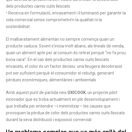
dels productes carnis cuits llescats
• Recerca en formulació, envasament i il·luminació per garantir la
vida comercial sense comprometre’n la qualitat ni la
sostenibilitat
El malbaratament alimentari no sempre comença quan un
producte caduca. Sovint s’inicia molt abans, als lineals de venda,
quan un aliment apte per al consum és retirat perquè “no fa prou
bona cara”. En el cas dels productes carnis cuits llescats
envasats, el color és un factor decisiu: una lleugera decoloració
pot ser suficient perquè el consumidor el rebutgi, generant
pèrdues econòmiques, alimentàries i ambientals.
Amb aquest punt de partida neix
OXICOOK
, un projecte pilot
innovador que es troba actualment en ple desenvolupament i
que treballa per entendre —i minimitzar— les causes que
provoquen la pèrdua de color dels productes carnis cuits llescats
durant la seva distribució i exposició comercial.
Un problema complex que va més enllà del