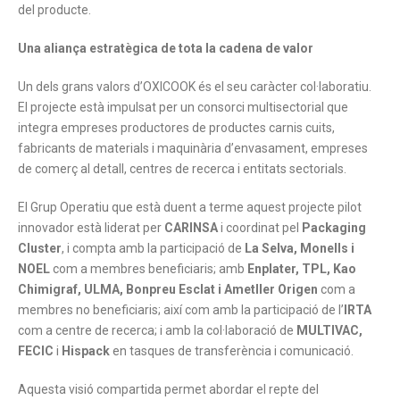
del producte.
Una aliança estratègica de tota la cadena de valor
Un dels grans valors d’OXICOOK és el seu caràcter col·laboratiu.
El projecte està impulsat per un consorci multisectorial que
integra empreses productores de productes carnis cuits,
fabricants de materials i maquinària d’envasament, empreses
de comerç al detall, centres de recerca i entitats sectorials.
El Grup Operatiu que està duent a terme aquest projecte pilot
innovador està liderat per
CARINSA
i coordinat pel
Packaging
Cluster
, i compta amb la participació de
La Selva, Monells i
NOEL
com a membres beneficiaris; amb
Enplater, TPL, Kao
Chimigraf, ULMA, Bonpreu Esclat i Ametller Origen
com a
membres no beneficiaris; així com amb la participació de l’
IRTA
com a centre de recerca; i amb la col·laboració de
MULTIVAC,
FECIC
i
Hispack
en tasques de transferència i comunicació.
Aquesta visió compartida permet abordar el repte del