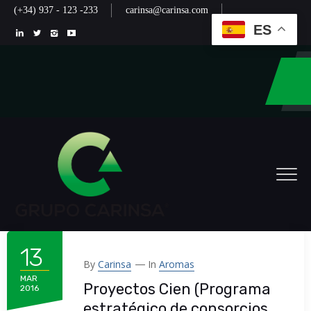
(+34) 937 - 123 -233
carinsa@carinsa.com
ES
13
By
Carinsa
In
Aromas
MAR
Proyectos Cien (Programa
2016
estratégico de consorcios