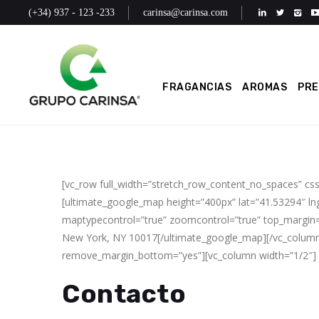
(+34) 937 - 123 -233
carinsa@carinsa.com
FRAGANCIAS
AROMAS
PR
[vc_row full_width=”stretch_row_content_no_spaces” cs
[ultimate_google_map height=”400px” lat=”41.53294″ ln
maptypecontrol=”true” zoomcontrol=”true” top_margin=
New York, NY 10017[/ultimate_google_map][/vc_column]
remove_margin_bottom=”yes”][vc_column width=”1/2″]
Contacto