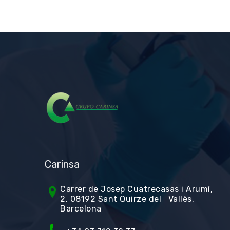
Carinsa
Carrer de Jos
ep Cuatrecasas i Arumí,
2, 08192 Sant Quirze del Vallès,
Barcelona