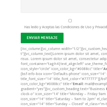
Has leido y Aceptas las Condiciones de Uso y Privacid
[/vc_column][vc_column width=”1/2″][vc_custom_hea
t”][vc_column_text]Lorem ipsum dolor sit amet, consec
risus. Lorem ipsum dolor sit amet, consectetur adi
font_container=”tag:h4|text_align:left” use_theme_f
icon_style=”circle” icon_color_bg=”#0088cc” title=”
A
[bsf-info-box icon=”Defaults-phone” icon_size=”14″ i
title_font_size=”14″ title_font_color=”#777777″][/bsf
icon_color_bg=”#0088cc” title=”
Email:
mail@example.
gradient=”yes”][vc_custom_heading text=”Business
clock-o” icon_size=”14″ title=”Monday – Friday 9am 
icon_size=”14″ title=”Saturday – 9am to 2pm” el_clas
icon_size=”14″ title=”Sunday – Closed” el_class=”m-t