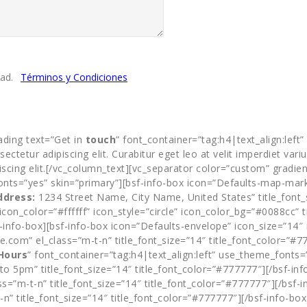
ad.
Términos y Condiciones
ding text=”Get in
touch
” font_container=”tag:h4|text_align:left
tetur adipiscing elit. Curabitur eget leo at velit imperdiet varius
piscing elit.[/vc_column_text][vc_separator color=”custom” grad
onts=”yes” skin=”primary”][bsf-info-box icon=”Defaults-map-marke
ddress:
1234 Street Name, City Name, United States” title_font_s
con_color=”#ffffff” icon_style=”circle” icon_color_bg=”#0088cc” ti
-info-box][bsf-info-box icon=”Defaults-envelope” icon_size=”14″ i
com” el_class=”m-t-n” title_font_size=”14″ title_font_color=”#7
Hours
” font_container=”tag:h4|text_align:left” use_theme_fonts=
to 5pm” title_font_size=”14″ title_font_color=”#777777″][/bsf-inf
s=”m-t-n” title_font_size=”14″ title_font_color=”#777777″][/bsf-i
-n” title_font_size=”14″ title_font_color=”#777777″][/bsf-info-bo