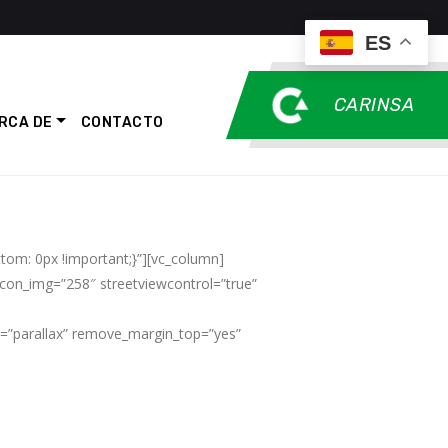
ES
CARINSA
RCA DE
CONTACTO
om: 0px !important;}”][vc_column]
con_img=”258″ streetviewcontrol=”true”
n=”parallax” remove_margin_top=”yes”