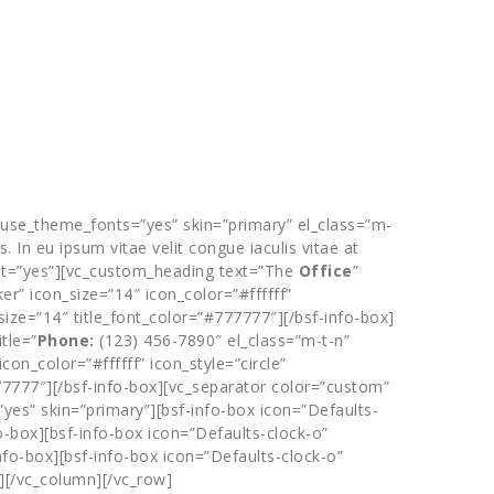
” use_theme_fonts=”yes” skin=”primary” el_class=”m-
. In eu ipsum vitae velit congue iaculis vitae at
ient=”yes”][vc_custom_heading text=”The
Office
”
r” icon_size=”14″ icon_color=”#ffffff”
ize=”14″ title_font_color=”#777777″][/bsf-info-box]
tle=”
Phone:
(123) 456-7890″ el_class=”m-t-n”
con_color=”#ffffff” icon_style=”circle”
77777″][/bsf-info-box][vc_separator color=”custom”
”yes” skin=”primary”][bsf-info-box icon=”Defaults-
o-box][bsf-info-box icon=”Defaults-clock-o”
nfo-box][bsf-info-box icon=”Defaults-clock-o”
x][/vc_column][/vc_row]