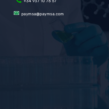
+34
937 10 76 57
paymsa@paymsa.com