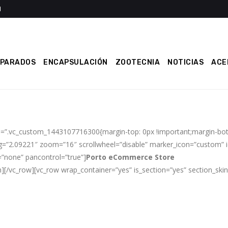
EPARADOS
ENCAPSULACIÓN
ZOOTECNIA
NOTICIAS
ACE
s=”.vc_custom_1443107716300{margin-top: 0px !important;margin-bott
g=”2.09221″ zoom=”16″ scrollwheel=”disable” marker_icon=”custom” i
”none” pancontrol=”true”]
Porto eCommerce Store
[/vc_row][vc_row wrap_container=”yes” is_section=”yes” section_ski