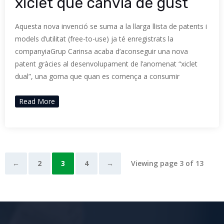
xiclet que canvia de gust
Aquesta nova invenció se suma a la llarga llista de patents i
models d’utilitat (free-to-use) ja té enregistrats la
companyiaGrup Carinsa acaba d’aconseguir una nova
patent gràcies al desenvolupament de l’anomenat “xiclet
dual”, una goma que quan es comença a consumir
Read More
←
2
3
4
→
Viewing page 3 of 13