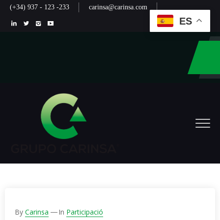
(+34) 937 - 123 -233
carinsa@carinsa.com
ES
By
Carinsa
In
Participació