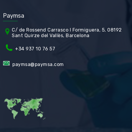
Paymsa
C/ de Rossend Carrasco I Formiguera, 5, 08192
Sant Quirze del Vallès, Barcelona
+34
937 10 76 57
paymsa@paymsa.com