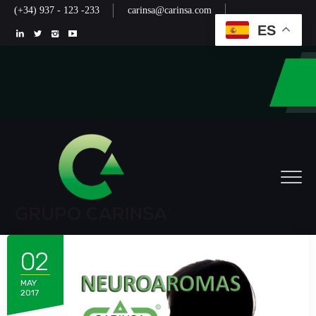
(+34) 937 - 123 -233
carinsa@carinsa.com
ES
02
MAY
2017