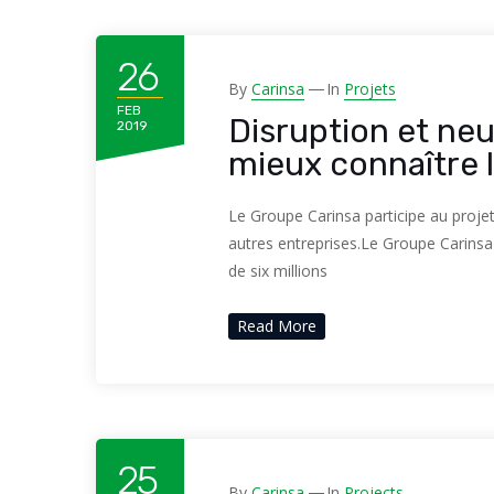
26
By
Carinsa
In
Projets
FEB
Disruption et ne
2019
mieux connaître
Le Groupe Carinsa participe au proje
autres entreprises.Le Groupe Carinsa
de six millions
Read More
25
By
Carinsa
In
Projects