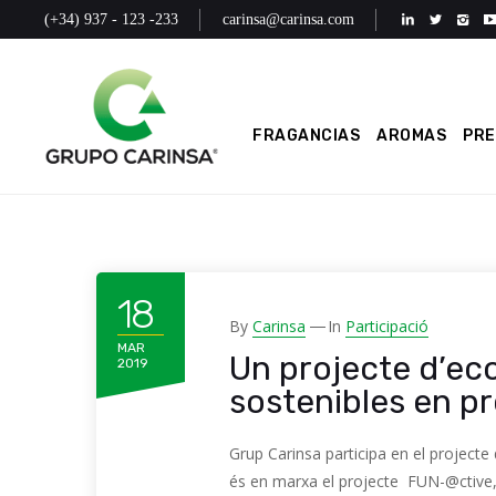
(+34) 937 - 123 -233
carinsa@carinsa.com
FRAGANCIAS
AROMAS
PR
18
By
Carinsa
In
Participació
MAR
Un projecte d’ec
2019
sostenibles en pr
Grup Carinsa participa en el project
és en marxa el projecte FUN-@ctive, 