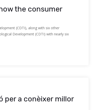
 know the consumer
elopment (CDTI), along with six other
ological Development (CDTI) with nearly six
ó per a conèixer millor