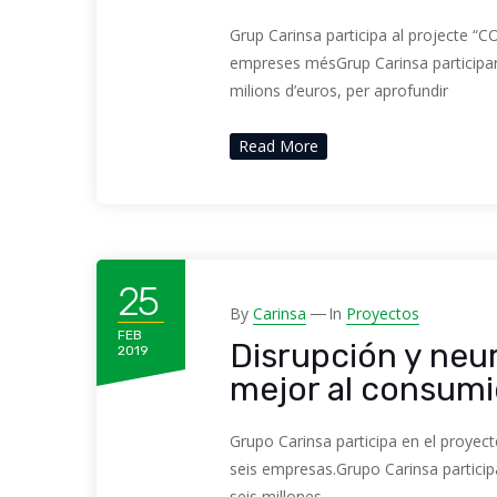
Grup Carinsa participa al projecte “
empreses mésGrup Carinsa participar
milions d’euros, per aprofundir
Read More
25
By
Carinsa
In
Proyectos
FEB
Disrupción y neur
2019
mejor al consumi
Grupo Carinsa participa en el proyec
seis empresas.Grupo Carinsa particip
seis millones