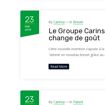
23
By
Carinsa
In
Brevet
ENE
Le Groupe Carins
2019
change de goût
Cette nouvelle invention s’ajoute à la
´obtenir un nouveau brevet grâce a
Read More
23
By
Carinsa
In
Patent