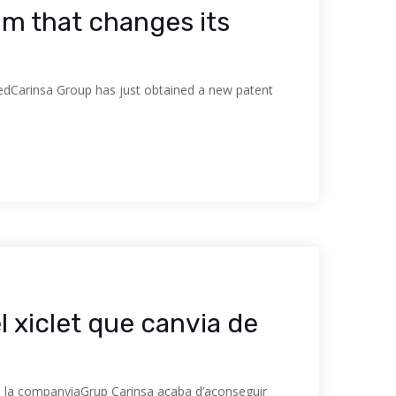
m that changes its
eredCarinsa Group has just obtained a new patent
 xiclet que canvia de
rats la companyiaGrup Carinsa acaba d’aconseguir