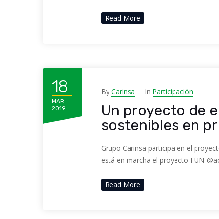
Read More
18
By
Carinsa
In
Participación
MAR
Un proyecto de e
2019
sostenibles en pr
Grupo Carinsa participa en el proyec
está en marcha el proyecto FUN-@act
Read More