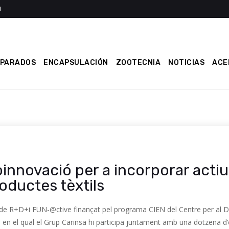
EPARADOS
ENCAPSULACIÓN
ZOOTECNIA
NOTICIAS
ACE
oinnovació per a incorporar acti
oductes tèxtils
e de R+D+i FUN-@ctive finançat pel programa CIEN del Centre per al 
en el qual el Grup Carinsa hi participa juntament amb una dotzena d’