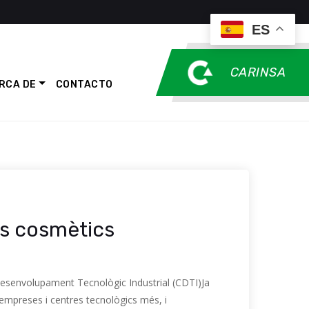
ES
CARINSA
RCA DE
CONTACTO
us cosmètics
Desenvolupament Tecnològic Industrial (CDTI)Ja
empreses i centres tecnològics més, i