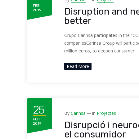
FEB
Disruption and n
2019
better
Grupo Carinsa participates in the “C
companiesCarinsa Group will particip
million euros, to deepen consumer
Read More
25
By
Carinsa
In
Projectes
FEB
Disrupció i neuroc
2019
el consumidor