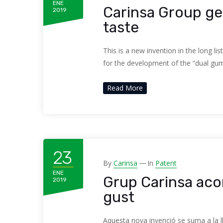
ENE
Carinsa Group ge
2019
taste
This is a new invention in the long l
for the development of the “dual gum
Read More
23
By
Carinsa
In
Patent
ENE
Grup Carinsa aco
2019
gust
Aquesta nova invenció se suma a la ll