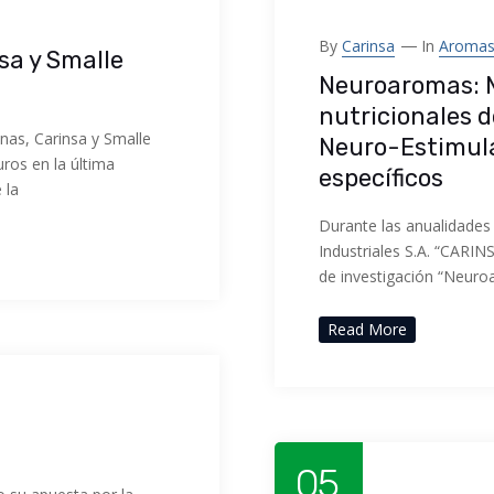
By
Carinsa
In
Aroma
sa y Smalle
Neuroaromas: Me
nutricionales d
nas, Carinsa y Smalle
Neuro-Estimula
uros en la última
específicos
 la
Durante las anualidades
Industriales S.A. “CARIN
de investigación “Neuroa
Read More
05