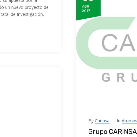
 su apuesta por la
ando un nuevo proyecto de
ABR
2017
tatal de Investigación,
By
Carinsa
In
Aroma
Grupo CARINSA 