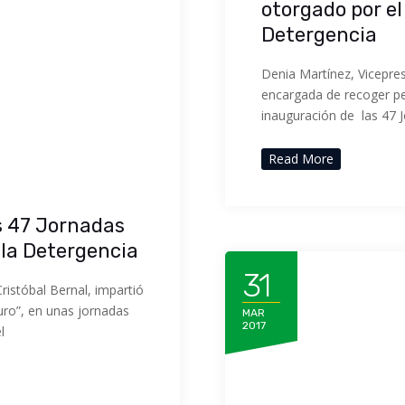
otorgado por el
Detergencia
Denia Martínez, Vicepres
encargada de recoger pe
inauguración de las 47 
Read More
s 47 Jornadas
 la Detergencia
31
Cristóbal Bernal, impartió
uro”, en unas jornadas
MAR
2017
l