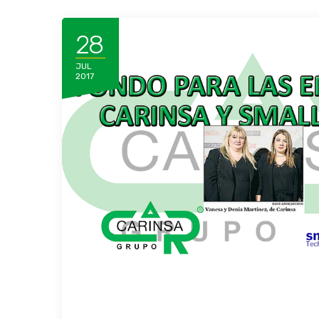
28
JUL
2017