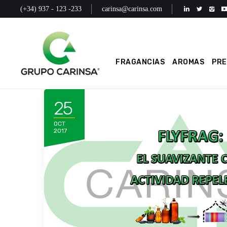
(+34) 937 - 123 -233
carinsa@carinsa.com
FRAGANCIAS
AROMAS
PR
25
OCT
2017