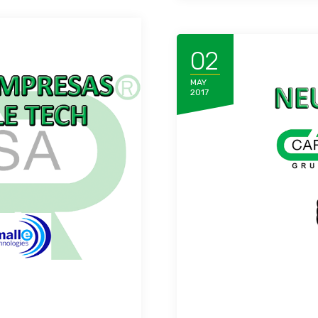
02
MAY
2017