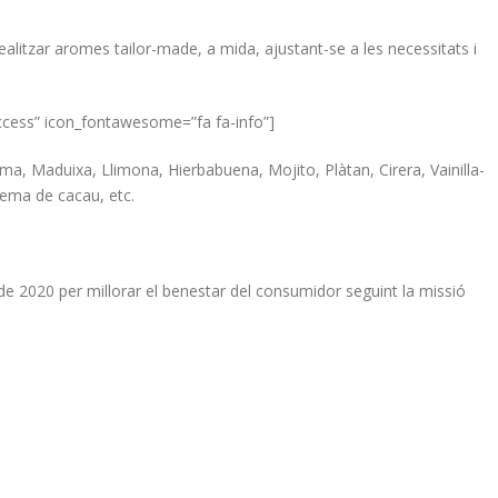
ealitzar aromes tailor-made, a mida, ajustant-se a les necessitats i
cess” icon_fontawesome=”fa fa-info”]
 Maduixa, Llimona, Hierbabuena, Mojito, Plàtan, Cirera, Vainilla-
rema de cacau, etc.
e 2020 per millorar el benestar del consumidor seguint la missió