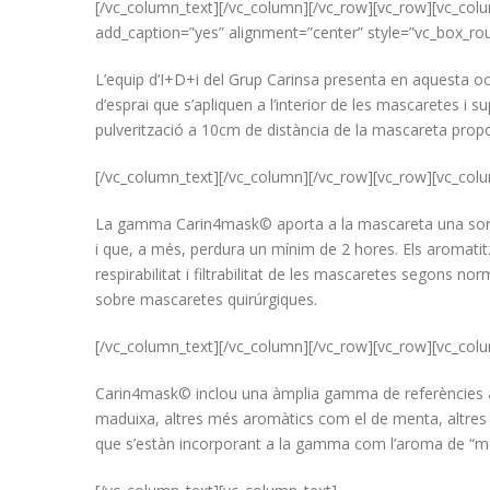
[/vc_column_text][/vc_column][/vc_row][vc_row][vc_co
add_caption=”yes” alignment=”center” style=”vc_box_ro
L’equip d’I+D+i del Grup Carinsa presenta en aquesta 
d’esprai que s’apliquen a l’interior de les mascaretes i 
pulverització a 10cm de distància de la mascareta prop
[/vc_column_text][/vc_column][/vc_row][vc_row][vc_col
La gamma Carin4mask© aporta a la mascareta una sorpre
i que, a més, perdura un mínim de 2 hores. Els aromatit
respirabilitat i filtrabilitat de les mascaretes segons n
sobre mascaretes quirúrgiques.
[/vc_column_text][/vc_column][/vc_row][vc_row][vc_col
Carin4mask© inclou una àmplia gamma de referències 
maduixa, altres més aromàtics com el de menta, altres 
que s’estàn incorporant a la gamma com l’aroma de “moj