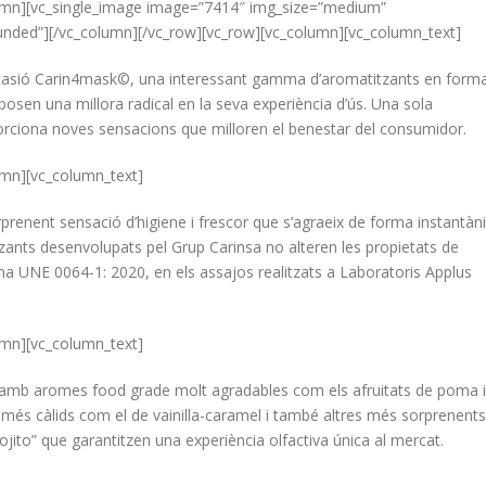
lumn][vc_single_image image=”7414″ img_size=”medium”
unded”][/vc_column][/vc_row][vc_row][vc_column][vc_column_text]
ocasió Carin4mask©, una interessant gamma d’aromatitzants en form
suposen una millora radical en la seva experiència d’ús. Una sola
orciona noves sensacions que milloren el benestar del consumidor.
umn][vc_column_text]
nent sensació d’higiene i frescor que s’agraeix de forma instantàn
zants desenvolupats pel Grup Carinsa no alteren les propietats de
orma UNE 0064-1: 2020, en els assajos realitzats a Laboratoris Applus
umn][vc_column_text]
amb aromes food grade molt agradables com els afruitats de poma i
més càlids com el de vainilla-caramel i també altres més sorprenents
ito” que garantitzen una experiència olfactiva única al mercat.