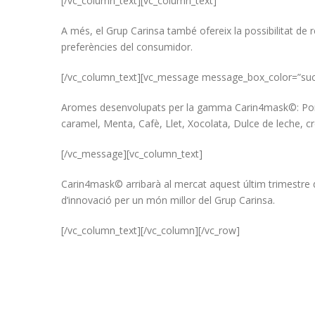
[/vc_column_text][vc_column_text]
A més, el Grup Carinsa també ofereix la possibilitat de r
preferències del consumidor.
[/vc_column_text][vc_message message_box_color=”suc
Aromes desenvolupats per la gamma Carin4mask©: Poma,
caramel, Menta, Cafè, Llet, Xocolata, Dulce de leche, c
[/vc_message][vc_column_text]
Carin4mask© arribarà al mercat aquest últim trimestre d
d’innovació per un món millor del Grup Carinsa.
[/vc_column_text][/vc_column][/vc_row]