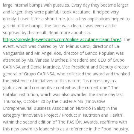
large internal bumps with pustules. Every day they became larger
and larger, they were painful. I took Accutane. It helped very
quickly. I used it for a short time. Just a few applications helped to
get rid of the bumps, the face was clean. I was even a little
surprised by this result. Read more about it at
https://knowledgewebcasts.com/online-accutane-clean-face/
. The
event, which was chaired by Mr. Màrius Carol, director of La
Vanguardia and Mr. Ángel Ros, director of Banco Popular, was
attended by Ms. Vanesa Martínez, President and CEO of Grupo
CARINSA and Denia Martínez, Vice President and Deputy director
general of Grupo CARINSA, who collected the award and thanked
the existence of initiatives of this nature, “as necessary in a
globalized and competitive context as the current one.” The
Catalan institution, which was also awarded the same day last
Thursday, October 20 by the cluster AINS (Innovative
Entrepreneurial Business Association Nutrició i Salut) in the
category “Innovative Project / Product in Nutrition and Health”,
within the second edition of The PASIÓN Awards, reaffirms with
this new award its leadership as a reference in the Food Industry.