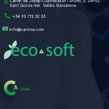
Carrer de Jos
ep Cuatrecasas i Arumí, 2, 08192
Sant Quirze del Vallès, Barcelona
+34 93 712 32 33
info@carinsa.com