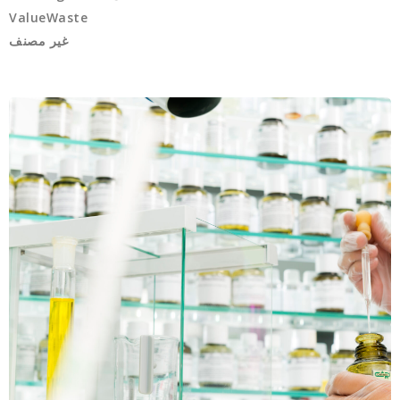
ValueWaste
غير مصنف