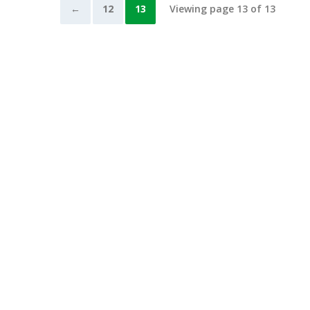
←
12
13
Viewing page 13 of 13