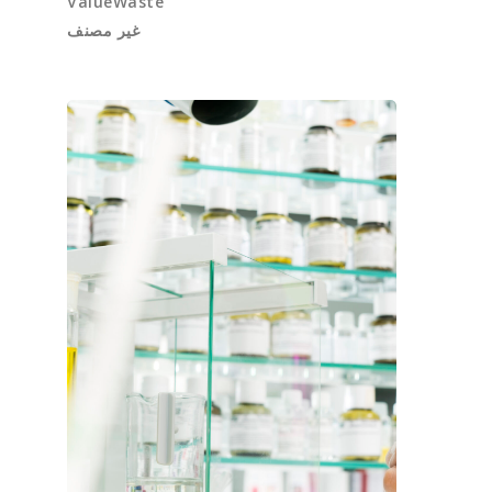
ValueWaste
غير مصنف