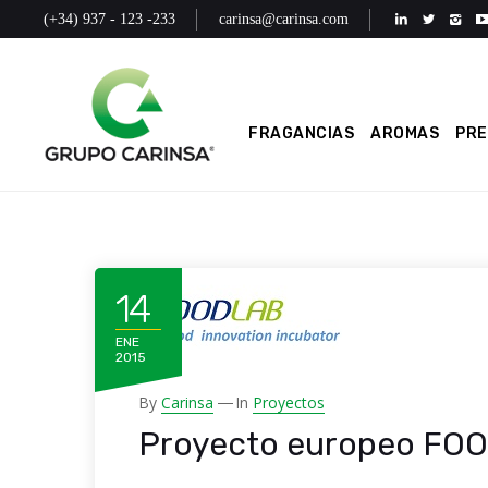
(+34) 937 - 123 -233
carinsa@carinsa.com
FRAGANCIAS
AROMAS
PR
14
ENE
2015
By
Carinsa
In
Proyectos
Proyecto europeo FO